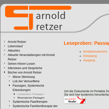
Arnold Retzer
Leseproben: Passa
Lebenslauf
Aktuelles
Inhaltsverzeichnis
Aktuelle Veranstaltungen mit Arnold
Einladung
Retzer
Ausgang
Sehen-Hören-Lesen
Interviews und Gespräche
Bücher von Arnold Retzer
Miese Stimmung
Lob der Vernunftehe
Passagen, Systemische
Erkundungen
Um die Dokumente im Portable Do
Leseproben: Passagen
Sie sich hier kostenlos herunterl
Rezensionen Passagen
Systemische Paartherapie
Systemische Familientherapie der